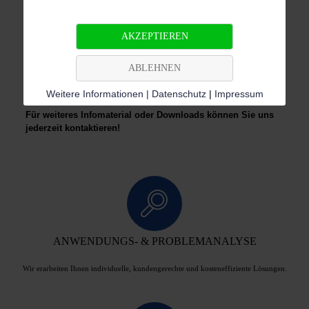
VAF
V-Series Automatic Screen Filters
AKZEPTIEREN
VAF
Brochure Industrial
VAF
ABLEHNEN
Brochure Agriculture
Weitere Informationen | Datenschutz
|
Impressum
Für weiteres Infomaterial oder Downloads können Sie uns
jederzeit kontaktieren!
ANWENDUNGS- & PROBLEMANALYSE
Wir erarbeiten Ihnen individuelle, kundengerechte und kosteneffiziente Lösungen.