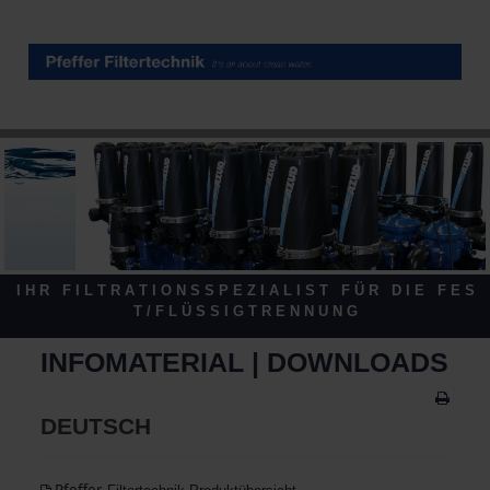
I H R F I L T R A T I O N S S P E Z I A L I S T F Ü R D I E F E S
T / F L Ü S S I G T R E N N U N G
INFOMATERIAL | DOWNLOADS
DEUTSCH