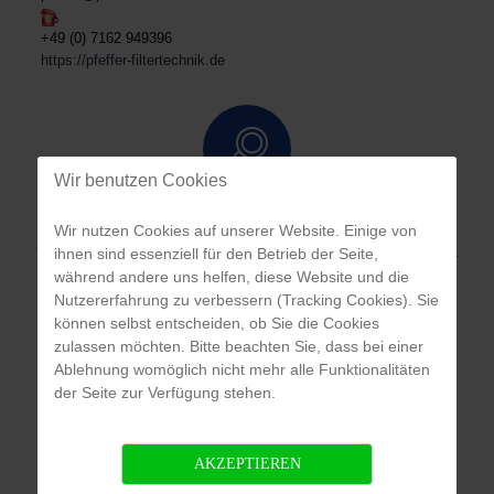
+49 (0) 7162 949396
https://pfeffer-filtertechnik.de
Wir benutzen Cookies
ANWENDUNGS- & PROBLEMANALYSE
Wir nutzen Cookies auf unserer Website. Einige von
ihnen sind essenziell für den Betrieb der Seite,
Wir erarbeiten Ihnen individuelle, kundengerechte und kosteneffiziente Lösungen.
während andere uns helfen, diese Website und die
Nutzererfahrung zu verbessern (Tracking Cookies). Sie
können selbst entscheiden, ob Sie die Cookies
zulassen möchten. Bitte beachten Sie, dass bei einer
Ablehnung womöglich nicht mehr alle Funktionalitäten
der Seite zur Verfügung stehen.
KOMPETENZ IM NETWORK
Wir bieten Produkte international namhafter Hersteller und direkten Zugriff auf
AKZEPTIEREN
deren Produkt- und Projektkompetenz.