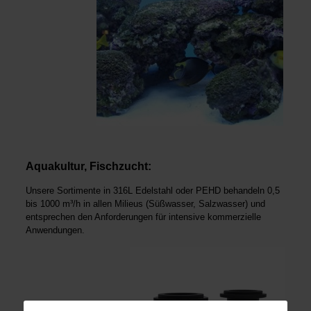
Aquakultur, Fischzucht:
Unsere Sortimente in 316L Edelstahl oder PEHD behandeln 0,5
bis 1000 m³/h in allen Milieus (Süßwasser, Salzwasser) und
entsprechen den Anforderungen für intensive kom­merzielle
Anwendungen.