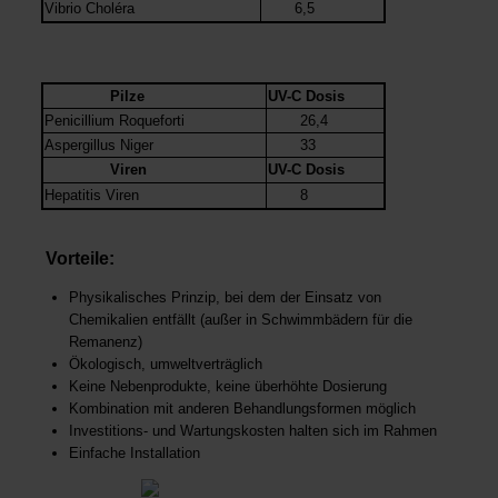
Vibrio Choléra
6,5
Pilze
UV-C Dosis
Penicillium Roqueforti
26,4
Aspergillus Niger
33
Viren
UV-C Dosis
Hepatitis Viren
8
Vorteile:
Physikalisches Prinzip, bei dem der Einsatz von
Chemikalien entfällt (außer in Schwimmbädern für die
Remanenz)
Ökologisch, umweltverträglich
Keine Nebenprodukte, keine überhöhte Dosierung
Kombination mit anderen Behandlungsformen möglich
Investitions- und Wartungskosten halten sich im Rahmen
Einfache Installation