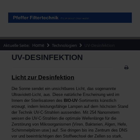
Home
Aktuelle Seite:
Technologien
UV-Desinfektion
UV-DESINFEKTION
Licht zur Desinfektion
Die Sonne sendet ein unsichtbares Licht, das sogenannte
Ultraviolett-Licht, aus. Diese natürliche Erscheinung wird im
Innern der Sterilisatoren des
BIO-UV
-Sortiments künstlich
erzeugt, indem leistungsfähige Lampen auf dem höchsten Stand
der Technik UV-C-Strahlen aussenden. Mit 254 Nanometern
weisen die UV-C-Strahlen die optimale Wellenlänge für die
Zerstörung von Mikroorganismen (Viren, Bakterien, Algen, Hefe,
Schimmelpilzen usw.) auf. Sie dringen bis ins Zentrum des DNS
vor und beeinträchtigen den Stoffwechsel der Zellen so stark,