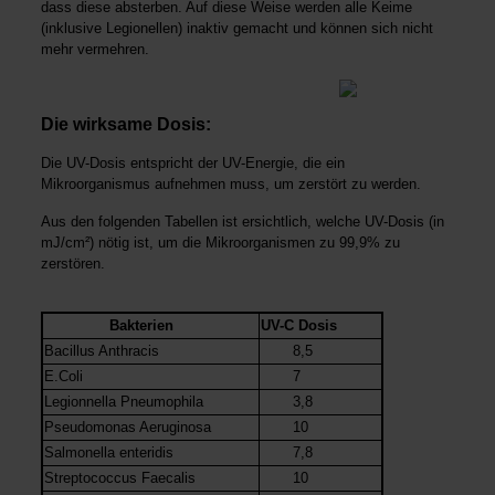
dass diese absterben. Auf diese Weise werden alle Keime
(inklusive Legionellen) inaktiv gemacht und können sich nicht
mehr vermehren.
Die wirksame Dosis:
Die UV-Dosis entspricht der UV-Energie, die ein
Mikroorganismus aufnehmen muss, um zerstört zu werden.
Aus den folgenden Tabellen ist ersichtlich, welche UV-Dosis (in
mJ/cm²) nötig ist, um die Mikroorganismen zu 99,9% zu
zerstören.
Bakterien
UV-C Dosis
Bacillus Anthracis
8,5
E.Coli
7
Legionnella Pneumophila
3,8
Pseudomonas Aeruginosa
10
Salmonella enteridis
7,8
Streptococcus Faecalis
10