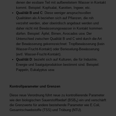
denen der essbare Teil mit aufbereitetem Wasser in Kontakt
kommt. Beispiel: Kopfsalat, Karotten, Ingwer, etc.
Qualität B und C
: Diese weniger anspruchsvollen
Qualitäten als A beziehen sich auf Pflanzen, die roh
verzehrt werden, aber oberirdisch angebaut werden und
daher nicht mit Bewässerungswasser in Kontakt kommen
dürfen. Beispiel: Äpfel, Birnen, Avocados usw. Der
Unterschied zwischen Qualität B und C wird durch die Art
der Bewässerung gekennzeichnet: Tropfbewässerung (kein
Wasser-Frucht-Kontakt) oder Berieselung-Bewässerung
(evtl. Wasser-Frucht-Kontakt).
Qualität D
: bezieht sich auf Kulturen, die für Industrie,
Energie und Saatgutproduktion bestimmt sind. Beispiel:
Pappeln, Eukalyptus usw.
Kontrollparameter und Grenzen
Diese neue Verordnung führt neue zu kontrollierende Parameter
wie den biologischen Sauerstoffbedarf (BSB
) ein und verschärft
5
die Grenzwerte für andere bestehende Parameter wie E.Coli,
Gesamtschwebstoffe (TSS) und Trübung (NTU).