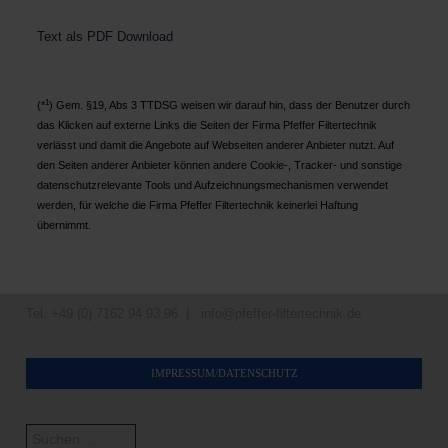
Text als PDF Download
1
(*
) Gem. §19, Abs 3 TTDSG weisen wir darauf hin, dass der Benutzer durch
das Klicken auf externe Links die Seiten der Firma Pfeffer Filtertechnik
verlässt und damit die Angebote auf Webseiten anderer Anbieter nutzt. Auf
den Seiten anderer Anbieter können andere Cookie-, Tracker- und sonstige
datenschutzrelevante Tools und Aufzeichnungsmechanismen verwendet
werden, für welche die Firma Pfeffer Filtertechnik keinerlei Haftung
übernimmt.
Tel. +49 (0) 7162 94 93 96 |
info@pfeffer-filtertechnik.de
IMPRESSUM/DATENSCHUTZ
Suchen