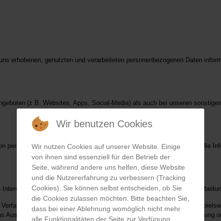
 uns erhobenen, genutzten und verarbeiteten personenbezogenen Daten infor
ngeboten (z.B. Websites, Apps, Social-Media) als auch bei unseren sonstigen 
Wir benutzen Cookies
on personenbezogenen Daten möglich. Personenbezogene Daten sind alle Informat
Wir nutzen Cookies auf unserer Website. Einige
von ihnen sind essenziell für den Betrieb der
Seite, während andere uns helfen, diese Website
und die Nutzererfahrung zu verbessern (Tracking
Cookies). Sie können selbst entscheiden, ob Sie
nternetseite in Anspruch genommen werden möchten, kann eine Verarbeitung
die Cookies zulassen möchten. Bitte beachten Sie,
rter Verfahren ausgeführte Vorgang mit personenbezogenen Daten wie beispiels
dass bei einer Ablehnung womöglich nicht mehr
s Auslesen, das Abfragen, die Verwendung, das Löschung, die Vernichtung od
alle Funktionalitäten der Seite zur Verfügung