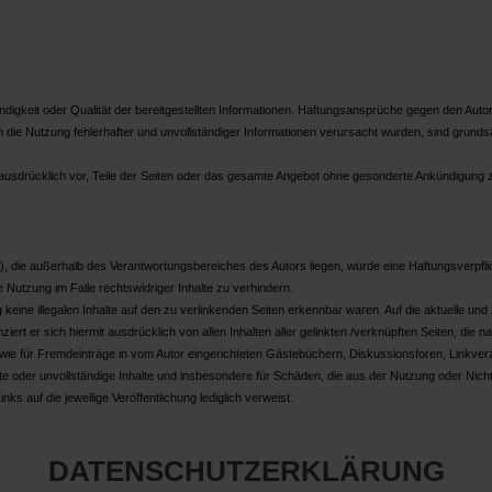
tändigkeit oder Qualität der bereitgestellten Informationen. Haftungsansprüche gegen den Autor
die Nutzung fehlerhafter und unvollständiger Informationen verursacht wurden, sind grunds
ch ausdrücklich vor, Teile der Seiten oder das gesamte Angebot ohne gesonderte Ankündigung 
, die außerhalb des Verantwortungsbereiches des Autors liegen, würde eine Haftungsverpflich
 Nutzung im Falle rechtswidriger Inhalte zu verhindern.
 keine illegalen Inhalte auf den zu verlinkenden Seiten erkennbar waren. Auf die aktuelle und
ziert er sich hiermit ausdrücklich von allen Inhalten aller gelinkten /verknüpften Seiten, die 
wie für Fremdeinträge in vom Autor eingerichteten Gästebüchern, Diskussionsforen, Linkver
hafte oder unvollständige Inhalte und insbesondere für Schäden, die aus der Nutzung oder Nich
ks auf die jeweilige Veröffentlichung lediglich verweist.
DATENSCHUTZERKLÄRUNG