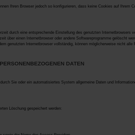
nnen Ihren Browser jedoch so konfigurieren, dass keine Cookies auf Ihrem Co
rzeit durch eine entsprechende Einstellung des genutzten Internetbrowsers v
eit über einen Internetbrowser oder andere Softwareprogramme gelöscht werde
dem genutzten Internetbrowser vollständig, können möglicherweise nicht alle F
D PERSONENBEZOGENEN DATEN
ite durch Sie oder ein automatisiertes System allgemeine Daten und Informati
ierten Löschung gespeichert werden:
m sowie der Name des Access-Providers,