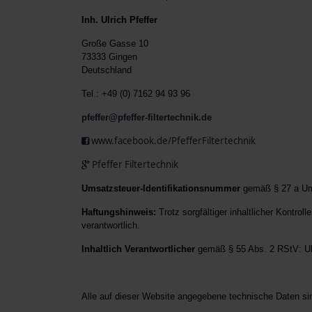
Inh. Ulrich Pfeffer
Große Gasse 10
73333 Gingen
Deutschland
Tel.: +49 (0) 7162 94 93 96
pfeffer@pfeffer-filtertechnik.de
www.facebook.de/PfefferFiltertechnik
Pfeffer Filtertechnik
Umsatzsteuer-Identifikationsnummer
gemäß § 27 a Um
Haftungshinweis:
Trotz sorgfältiger inhaltlicher Kontrol
verantwortlich.
Inhaltlich Verantwortlicher
gemäß § 55 Abs. 2 RStV: Ulri
Alle auf dieser Website angegebene technische Daten sin