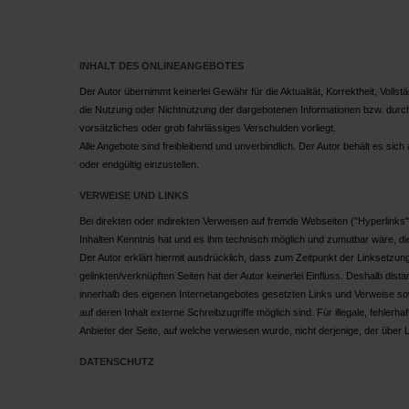
INHALT DES ONLINEANGEBOTES
Der Autor übernimmt keinerlei Gewähr für die Aktualität, Korrektheit, Volls
die Nutzung oder Nichtnutzung der dargebotenen Informationen bzw. durch 
vorsätzliches oder grob fahrlässiges Verschulden vorliegt.
Alle Angebote sind freibleibend und unverbindlich. Der Autor behält es si
oder endgültig einzustellen.
VERWEISE UND LINKS
Bei direkten oder indirekten Verweisen auf fremde Webseiten ("Hyperlinks")
Inhalten Kenntnis hat und es ihm technisch möglich und zumutbar wäre, die
Der Autor erklärt hiermit ausdrücklich, dass zum Zeitpunkt der Linksetzung
gelinkten/verknüpften Seiten hat der Autor keinerlei Einfluss. Deshalb distan
innerhalb des eigenen Internetangebotes gesetzten Links und Verweise so
auf deren Inhalt externe Schreibzugriffe möglich sind. Für illegale, fehler
Anbieter der Seite, auf welche verwiesen wurde, nicht derjenige, der über Lin
DATENSCHUTZ