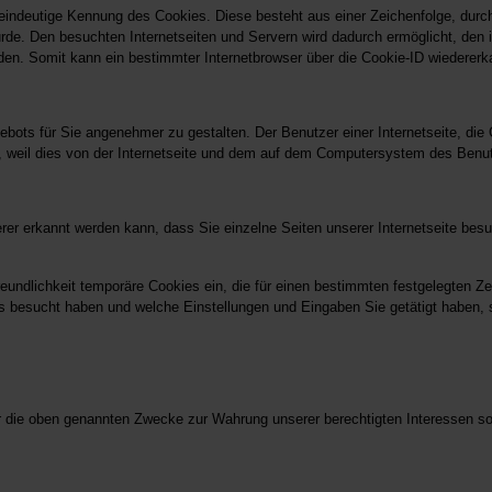
 eindeutige Kennung des Cookies. Diese besteht aus einer Zeichenfolge, durc
de. Den besuchten Internetseiten und Servern wird dadurch ermöglicht, den i
den. Somit kann ein bestimmter Internetbrowser über die Cookie-ID wiedererkan
bots für Sie angenehmer zu gestalten. Der Benutzer einer Internetseite, die
n, weil dies von der Internetseite und dem auf dem Computersystem des Ben
rer erkannt werden kann, dass Sie einzelne Seiten unserer Internetseite bes
eundlichkeit temporäre Cookies ein, die für einen bestimmten festgelegten Ze
its besucht haben und welche Einstellungen und Eingaben Sie getätigt haben
r die oben genannten Zwecke zur Wahrung unserer berechtigten Interessen sowi