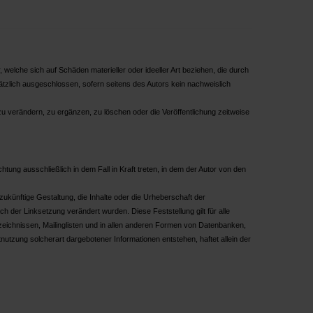
, welche sich auf Schäden materieller oder ideeller Art beziehen, die durch
ätzlich ausgeschlossen, sofern seitens des Autors kein nachweislich
zu verändern, zu ergänzen, zu löschen oder die Veröffentlichung zeitweise
tung ausschließlich in dem Fall in Kraft treten, in dem der Autor von den
 zukünftige Gestaltung, die Inhalte oder die Urheberschaft der
nach der Linksetzung verändert wurden. Diese Feststellung gilt für alle
zeichnissen, Mailinglisten und in allen anderen Formen von Datenbanken,
tnutzung solcherart dargebotener Informationen entstehen, haftet allein der