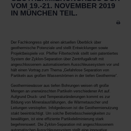
VOM 19.-21. NOVEMBER 2019
IN MÜNCHEN TEIL.
Der Fachkongress gibt einen aktuellen Überblick über
geothermische Potenziale und stellt Entwicklungen sowie
Projektbeispiele vor. Pfeffer Filtertechnik stellt sein patentiertes
System der Zyklon-Separation über Zentrifugalkraft mit
angeschlossenem automatisiertem Ausschleusesystem vor und
hält einen Vortrag zum Thema „Gefahrlose Separation von
Partikeln aus großen Wasserströmen in der tiefen Geothermie“.
Geothermiewässer aus tiefen Bohrungen weisen oft große
Mengen an unerwünschten Partikeln verschiedener Art auf.
Aufgrund Druck- und Temperaturänderungen kommt es zur
Bildung von Mineralausfällungen, die Wärmetauscher und
Leitungen verstopfen. Infolgedessen ist die Geothermienutzung
stakt beeinträchtigt. Um solche Betriebsschwierigkeiten zu
bewältigen, ist eine effiziente Partikeleliminierung stark
begehrenswert. Die Zyklon-Separation mit angeschlossenem
automatischen Ausschleusesystem stellt eine innovative