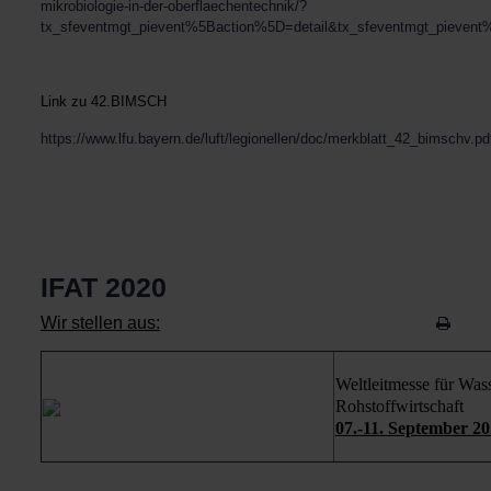
mikrobiologie-in-der-oberflaechentechnik/?
tx_sfeventmgt_pievent%5Baction%5D=detail&tx_sfeventmgt_pieven
Link zu 42.BIMSCH
https://www.lfu.bayern.de/luft/legionellen/doc/merkblatt_42_bimschv.pd
IFAT 2020
Wir stellen aus:
Weltleitmesse für Was
Rohstoffwirtschaft
07.-11. September 2