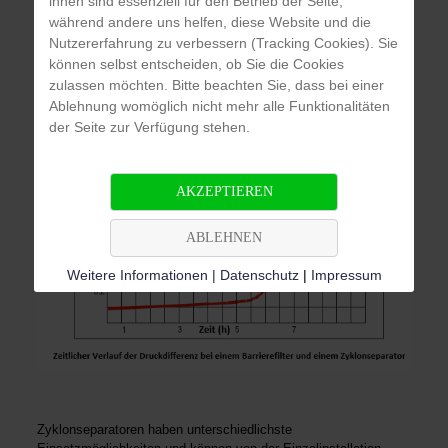
ihnen sind essenziell für den Betrieb der Seite,
Maschen- oder Sandfilter), welche mit zunehmender Verstopfung
während andere uns helfen, diese Website und die
einen ansteigenden Druckunterschied aufweisen, zeichnet sich
Nutzererfahrung zu verbessern (Tracking Cookies). Sie
der Zyklonseparator während des Betriebs durch einen immer
können selbst entscheiden, ob Sie die Cookies
statischen Druckverlust aus. Der Druckverlust (Differenzdruck)
zulassen möchten. Bitte beachten Sie, dass bei einer
hängt lediglich von der Durchsatzmenge ab und steigt relativ zur
Ablehnung womöglich nicht mehr alle Funktionalitäten
Durchsatzmenge nahezu linear bis maximal 0,8 bar an.
der Seite zur Verfügung stehen.
AKZEPTIEREN
ABLEHNEN
Weitere Informationen | Datenschutz
|
Impressum
Zyklonseparatoren haben unterschiedlichste