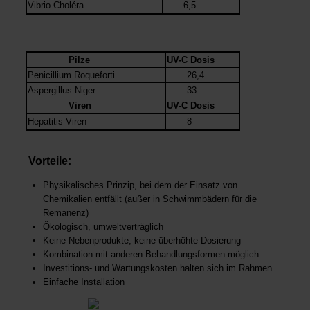
Vibrio Choléra
6,5
Pilze
UV-C Dosis
Penicillium Roqueforti
26,4
Aspergillus Niger
33
Viren
UV-C Dosis
Hepatitis Viren
8
Vorteile:
Physikalisches Prinzip, bei dem der Einsatz von
Chemikalien entfällt (außer in Schwimmbädern für die
Remanenz)
Ökologisch, umweltverträglich
Keine Nebenprodukte, keine überhöhte Dosierung
Kombination mit anderen Behandlungsformen möglich
Investitions- und Wartungskosten halten sich im Rahmen
Einfache Installation