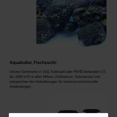
Aquakultur, Fischzucht:
Unsere Sortimente in 316L Edelstahl oder PEHD behandeln 0,5
bis 1000 m³/h in allen Milieus (Süßwasser, Salzwasser) und
entsprechen den Anforderungen für intensive kom­merzielle
Anwendungen.