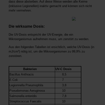
dass diese absterben. Auf diese Weise werden alle Keime
(inklusive Legionellen) inaktiv gemacht und können sich nicht
mehr vermehren.
Die wirksame Dosis:
Die UV-Dosis entspricht der UV-Energie, die ein
Mikroorganismus aufnehmen muss, um zerstört zu werden.
Aus den folgenden Tabellen ist ersichtlich, welche UV-Dosis (in
mJ/cm²) nötig ist, um die Mikroorganismen zu 99,9% zu
zerstören.
Bakterien
UV-C Dosis
Bacillus Anthracis
8,5
E.Coli
7
Legionnella Pneumophila
3,8
Pseudomonas Aeruginosa
10
Salmonella enteridis
7,8
Streptococcus Faecalis
10