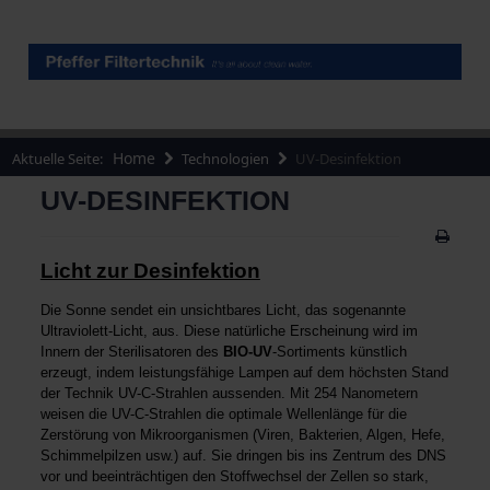
Home
Aktuelle Seite:
Technologien
UV-Desinfektion
UV-DESINFEKTION
Licht zur Desinfektion
Die Sonne sendet ein unsichtbares Licht, das sogenannte
Ultraviolett-Licht, aus. Diese natürliche Erscheinung wird im
Innern der Sterilisatoren des
BIO-UV
-Sortiments künstlich
erzeugt, indem leistungsfähige Lampen auf dem höchsten Stand
der Technik UV-C-Strahlen aussenden. Mit 254 Nanometern
weisen die UV-C-Strahlen die optimale Wellenlänge für die
Zerstörung von Mikroorganismen (Viren, Bakterien, Algen, Hefe,
Schimmelpilzen usw.) auf. Sie dringen bis ins Zentrum des DNS
vor und beeinträchtigen den Stoffwechsel der Zellen so stark,