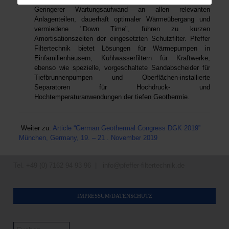
Geringerer Wartungsaufwand an allen relevanten
Anlagenteilen, dauerhaft optimaler Wärmeübergang und
vermiedene "Down Time", führen zu kurzen
Amortisationszeiten der eingesetzten Schutzfilter. Pfeffer
Filtertechnik bietet Lösungen für Wärmepumpen in
Einfamilienhäusern, Kühlwasserfiltern für Kraftwerke,
ebenso wie spezielle, vorgeschaltete Sandabscheider für
Tiefbrunnenpumpen und Oberflächen-installierte
Separatoren für Hochdruck- und
Hochtemperaturanwendungen der tiefen Geothermie.
Weiter zu:
Article “German Geothermal Congress DGK 2019”
München, Germany, 19. – 21 . November 2019
Tel. +49 (0) 7162 94 93 96 |
info@pfeffer-filtertechnik.de
IMPRESSUM/DATENSCHUTZ
Suchen