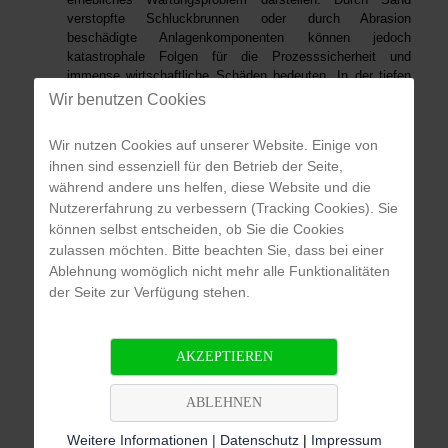
verstopfte Schluckbrunnen oder durch Abrasion
beschädigte Anlagenkomponenten können jedoch
katastrophale Folgen für die Prozesssicherheit und
immense wirtschaftliche Schäden bedeuten. In der tiefen
Geothermie sind, je nach der vorgefundenen Geologie,
Wir benutzen Cookies
ebenfalls Sand und Schluffpartikel im Wasser von
erheblichem Problempotential. Durch Abrasion beschädigte
Wir nutzen Cookies auf unserer Website. Einige von
Pumpenlaufräder und Wellendichtungen, führt dies zu
ihnen sind essenziell für den Betrieb der Seite,
Stillstandzeiten und aufwändige Instandsetzung. Verstopfte
während andere uns helfen, diese Website und die
Gesteinsporen von Injektionsbrunnen können, je nach
Nutzererfahrung zu verbessern (Tracking Cookies). Sie
Geologie, zum Totalausfall von Geothermieprojekten
führen, die beim Einsatz der richtigen
können selbst entscheiden, ob Sie die Cookies
Partikelfiltrationstechnologie vermeidbar wären. Bereits
zulassen möchten. Bitte beachten Sie, dass bei einer
wenige zehntel Millimeter Schmutzbelag auf
Ablehnung womöglich nicht mehr alle Funktionalitäten
Wärmetauschern (Fouling/ Scaling) führen zu dramatischen
der Seite zur Verfügung stehen.
Einbußen in der Wärmeübergangseffizienz mit
entsprechenden wirtschaftlichem Mehraufwand an
Pumpenenergie bzw. vermeidbaren finanziellen Verlusten.
AKZEPTIEREN
ABLEHNEN
Durch den Einsatz geeigneter Filter und Separatoren
lassen sich alle diese partikelbedingten Probleme
Weitere Informationen | Datenschutz
|
Impressum
vermeiden oder zumindest drastisch vermindern.